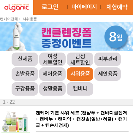
캔케어전체
샤워용품
최신순
낮은가격
높은가격
상품명
최다리뷰
1 - 22
캔케어 기본 샤워 세트 (캔샴푸 + 캔바디클렌저
+ 캔비누 + 캔치약 + 캔칫솔(일반+혀클) + 캔가
글 + 캔손세정제)