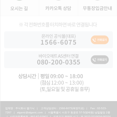
업체명 : 주식회사 엘가닉 | 고객상담센터 : 1566-6075(육영치료) | Fax : 02-523-
7267 | alganic@alganic.com | 서울특별시 서초구 동광로 57-5(방배동) 남일빌딩 2층
| 사업자등록번호 : 862-87-02902 | 의료기기 판매업 신고 : 제 2022-3210034-00324