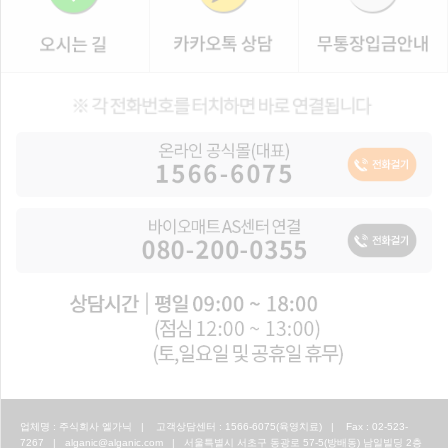
업체명 : 주식회사 엘가닉 | 고객상담센터 : 1566-6075(육영치료) | Fax : 02-523-
7267 | alganic@alganic.com | 서울특별시 서초구 동광로 57-5(방배동) 남일빌딩 2층