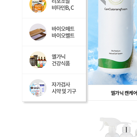
엘가닉 캔케