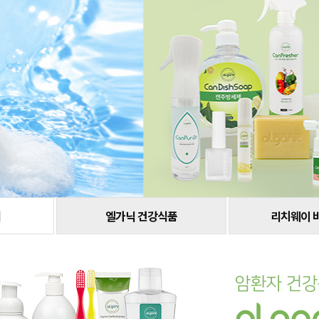
어
엘가닉 건강식품
리치웨이 