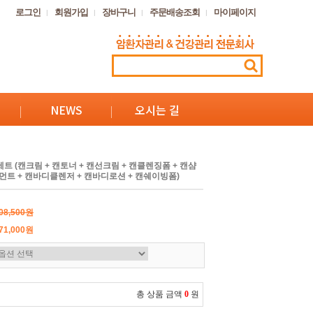
로그인
회원가입
장바구니
주문배송조회
마이페이지
NEWS
오시는 길
트 (캔크림 + 캔토너 + 캔선크림 + 캔클렌징폼 + 캔샴
먼트 + 캔바디클렌저 + 캔바디로션 + 캔쉐이빙폼)
08,500원
71,000원
총 상품 금액
0
원