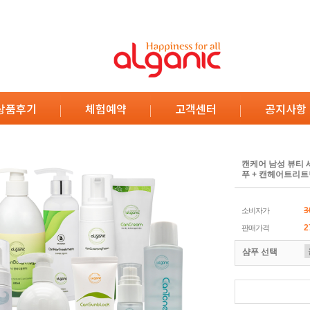
상품후기
체험예약
고객센터
공지사항
캔케어 남성 뷰티 세
푸 + 캔헤어트리트
3
소비자가
2
판매가격
샴푸 선택