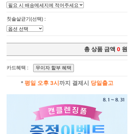
칫솔살균기(선택) :
총 상품 금액
0
원
카드혜택 :
무이자 할부 혜택
*
평일 오후 3시
까지 결제시
당일출고