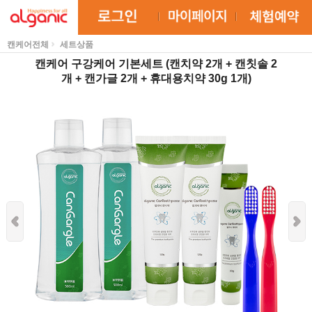
캔케어전체
세트상품
캔케어 구강케어 기본세트 (캔치약 2개 + 캔칫솔 2
개 + 캔가글 2개 + 휴대용치약 30g 1개)